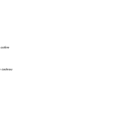
 colère
un cadeau