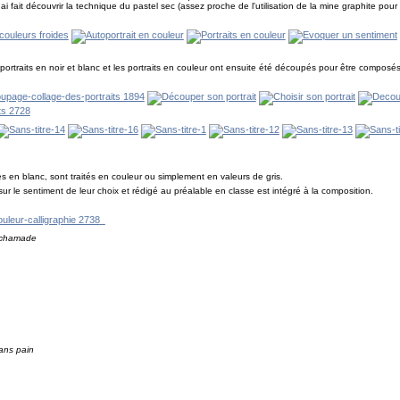
 fait découvrir la technique du pastel sec (assez proche de l'utilisation de la mine graphite pour l
es portraits en noir et blanc et les portraits en couleur ont ensuite été découpés pour être compo
es en blanc, sont traités en couleur ou simplement en valeurs de gris.
ur le sentiment de leur choix et rédigé au préalable en classe est intégré à la composition.
a chamade
sans pain