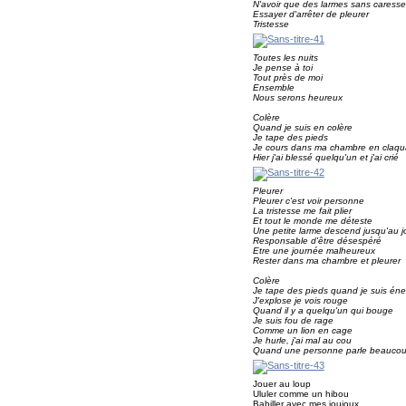
N'avoir que des larmes sans caresse
Essayer d'arrêter de pleurer
Tristesse
Toutes les nuits
Je pense à toi
Tout près de moi
Ensemble
Nous serons heureux
Colère
Quand je suis en colère
Je tape des pieds
Je cours dans ma chambre en claqua
Hier j'ai blessé quelqu'un et j'ai crié
Pleurer
Pleurer c'est voir personne
La tristesse me fait plier
Et tout le monde me déteste
Une petite larme descend jusqu'au 
Responsable d'être désespéré
Etre une journée malheureux
Rester dans ma chambre et pleurer
Colère
Je tape des pieds quand je suis éne
J'explose je vois rouge
Quand il y a quelqu'un qui bouge
Je suis fou de rage
Comme un lion en cage
Je hurle, j'ai mal au cou
Quand une personne parle beauco
Jouer au loup
Ululer comme un hibou
Babiller avec mes joujoux