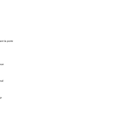
nt la porte
joue
rvé
up