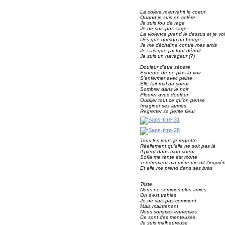
La colère m'envahit le coeur
Quand je suis en colère
Je suis fou de rage
Je ne suis pas sage
La violence prend le dessus et je vo
Dès que quelqu'un bouge
Je me déchaîne contre mes amis
Je sais que j'ai tout détruit
Je suis un navageur (?)
Douleur d'être séparé
Ecoeuré de ne plus la voir
S'enfermer avec peine
Elle fait mal au coeur
Sombrer dans le noir
Pleurer avec douleur
Oublier tout ce qu'on pense
Imaginer ses larmes
Regretter sa petite fleur
Tous les jours je regrette
Réellement qu'elle ne soit pas là
Il pleut dans mon coeur
Sofia ma tante est morte
Tendrement ma mère me dit t'inquiè
Et elle me prend dans ses bras
Triste
Nous ne sommes plus amies
On s'est trahies
Je ne sais pas comment
Mais maintenant
Nous sommes ennemies
Ce sont des menteuses
Je suis malheureuse