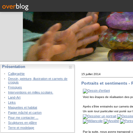
Présentation
Calligraphie
15 juillet 2014
Dessin, peinture, illustration et carnets de
croquis
Portraits et sentiments - 
Fresques
Interventions en milieu scolaire.
Voici les étapes de réalisation des p
Land-Art
Links
Après s'être entrainés sur carnets d
Maquettes et habitat
Un soin tout particulier est porté s
Papier mâché et carton
Pour me contacter ...
Sculptures en plâtre
Terre et modelage
Par la suite, nous avons transposé c