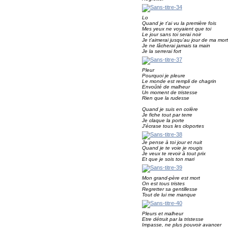
Lo
Quand je t'ai vu la première fois
Mes yeux ne voyaient que toi
Le jour sans toi serai noir
Je t'aimerai jusqu'au jour de ma mort
Je ne lâcherai jamais ta main
Je la serrerai fort
Pleur
Pourquoi je pleure
Le monde est rempli de chagrin
Envoûté de malheur
Un moment de tristesse
Rien que la rudesse
Quand je suis en colère
Je fiche tout par terre
Je claque la porte
J'écrase tous les cloportes
Je pense à toi jour et nuit
Quand je te voie je rougis
Je veux te revoir à tout prix
Et que je sois ton mari
Mon grand-père est mort
On est tous tristes
Regretter sa gentillesse
Tout de lui me manque
Pleurs et malheur
Etre détruit par la tristesse
Impasse, ne plus pouvoir avancer