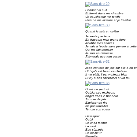
Pendant la nuit
Enfermé dans ma chambre
Un cauchemar me terrifie
Rien ne me rassure et je tremble
Quand je suis en colère
Je saute par terre
En frappant mon grand frère
J'oublie mes affaires
Je vais à l'école sans penser à cette
Qui me fait trembler
Je suis en détresse
J'aimerais que tout cesse
Jade est folle de joie car elle a eu 
Oh! qu'il est beau ce château
Il me plaît, il est vraiment bien
Et il y a des chevaliers et un roi.
Courir de partout
Oublier ses malheurs
Nager dans le bonheur
Tourner de joie
Exploser de rire
Ne pas travailler
Tendre son coeur
Désespoir
Oubli
Un choc terrible
La mort
Etre séparés
Un malheur
Regretter