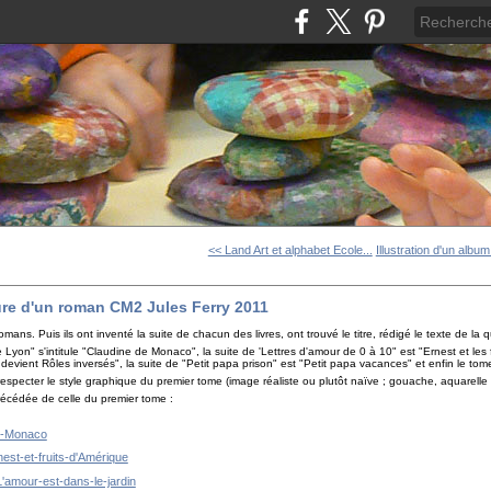
<< Land Art et alphabet Ecole...
Illustration d'un albu
ture d'un roman CM2 Jules Ferry 2011
ans. Puis ils ont inventé la suite de chacun des livres, ont trouvé le titre, rédigé le texte de la qu
 Lyon" s'intitule "Claudine de Monaco", la suite de 'Lettres d'amour de 0 à 10" est "Ernest et les
" devient Rôles inversés", la suite de "Petit papa prison" est "Petit papa vacances" et enfin le t
specter le style graphique du premier tome (image réaliste ou plutôt naïve ; gouache, aquarell
 précédée de celle du premier tome :