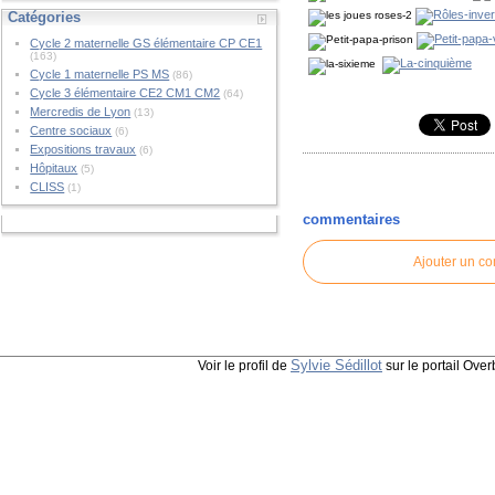
Catégories
Cycle 2 maternelle GS élémentaire CP CE1
(163)
Cycle 1 maternelle PS MS
(86)
Cycle 3 élémentaire CE2 CM1 CM2
(64)
Mercredis de Lyon
(13)
Centre sociaux
(6)
Expositions travaux
(6)
Hôpitaux
(5)
CLISS
(1)
commentaires
Ajouter un c
Sylvie Sédillot
Voir le profil de
sur le portail Over