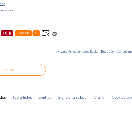
Repost
0
<< Land Art et alphabet Ecole...
Illustration d'un albu
ommentaire
Top articles
Contact
Signaler un abus
C.G.U.
Cookies et 
blog