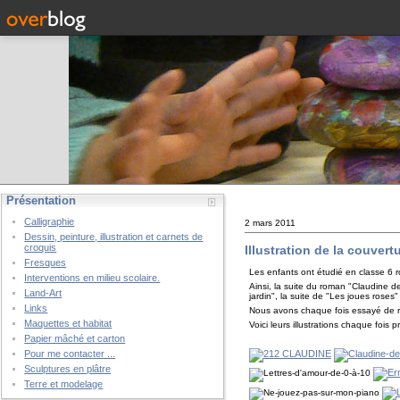
Présentation
Calligraphie
2 mars 2011
Dessin, peinture, illustration et carnets de
croquis
Illustration de la couver
Fresques
Les enfants ont étudié en classe 6 rom
Interventions en milieu scolaire.
Ainsi, la suite du roman "Claudine de
Land-Art
jardin", la suite de "Les joues roses
Links
Nous avons chaque fois essayé de re
Maquettes et habitat
Voici leurs illustrations chaque fois
Papier mâché et carton
Pour me contacter ...
Sculptures en plâtre
Terre et modelage