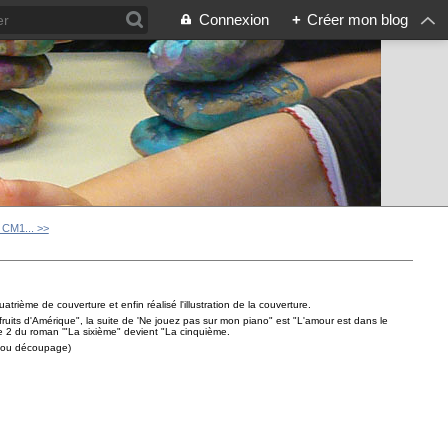
Connexion
+
Créer mon blog
m CM1... >>
atrième de couverture et enfin réalisé l'illustration de la couverture.
 fruits d'Amérique", la suite de 'Ne jouez pas sur mon piano" est "L'amour est dans le
ome 2 du roman '"La sixième" devient "La cinquième.
e ou découpage)