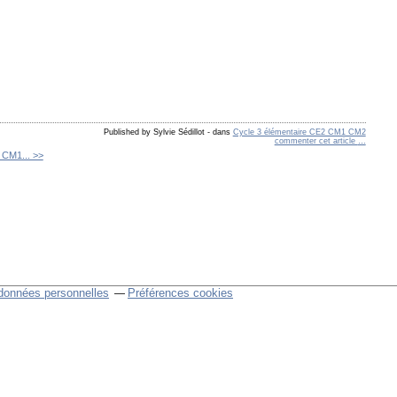
Published by Sylvie Sédillot
-
dans
Cycle 3 élémentaire CE2 CM1 CM2
commenter cet article
…
m CM1... >>
données personnelles
Préférences cookies